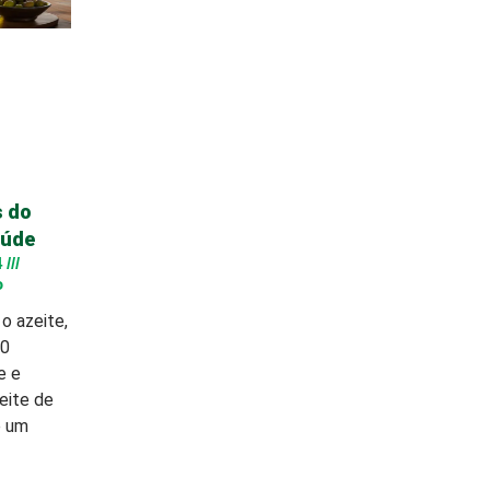
s do
aúde
4
o
o azeite,
10
e e
eite de
é um