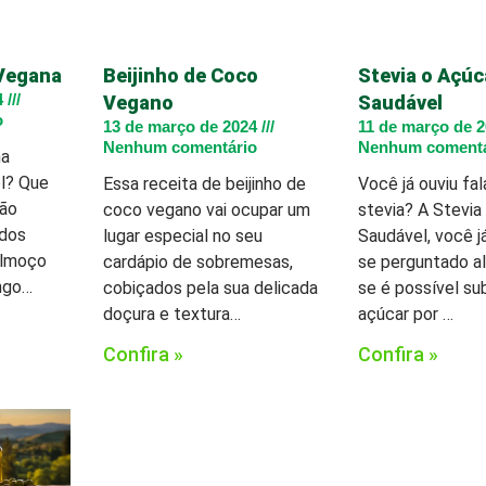
 Vegana
Beijinho de Coco
Stevia o Açúc
4
Vegano
Saudável
o
13 de março de 2024
11 de março de 
Nenhum comentário
Nenhum comentá
ma
l? Que
Essa receita de beijinho de
Você já ouviu fal
mão
coco vegano vai ocupar um
stevia? A Stevia
 dos
lugar especial no seu
Saudável, você j
almoço
cardápio de sobremesas,
se perguntado a
ngo…
cobiçados pela sua delicada
se é possível sub
doçura e textura…
açúcar por …
Confira »
Confira »