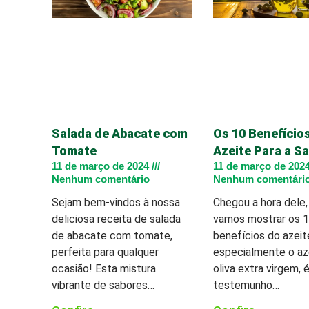
Salada de Abacate com
Os 10 Benefício
Tomate
Azeite Para a S
11 de março de 2024
11 de março de 202
Nenhum comentário
Nenhum comentári
Sejam bem-vindos à nossa
Chegou a hora dele, 
deliciosa receita de salada
vamos mostrar os 
de abacate com tomate,
benefícios do azeit
perfeita para qualquer
especialmente o az
ocasião! Esta mistura
oliva extra virgem, 
vibrante de sabores…
testemunho…