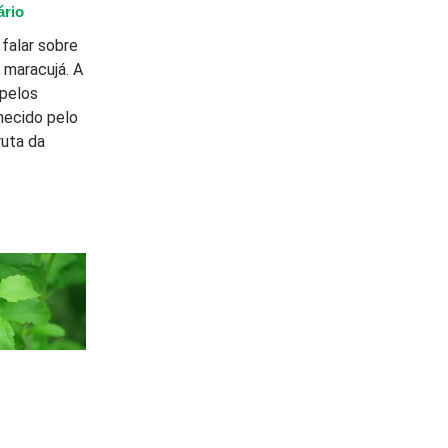
rio
falar sobre
 maracujá. A
 pelos
nhecido pelo
uta da