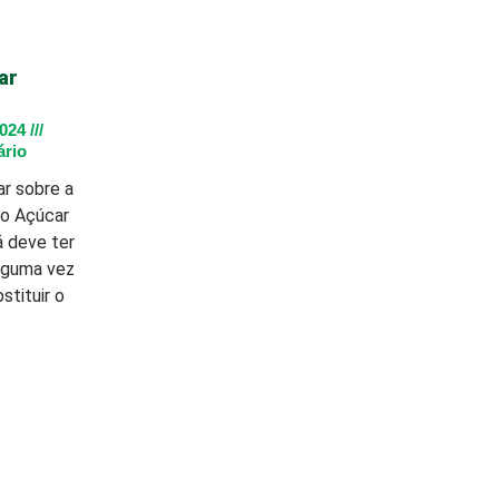
ar
2024
rio
ar sobre a
 o Açúcar
á deve ter
lguma vez
stituir o