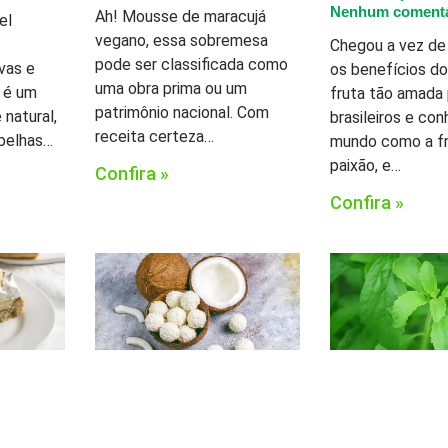
Nenhum comentá
Ah! Mousse de maracujá
el
vegano, essa sobremesa
Chegou a vez de 
pode ser classificada como
ivas e
os benefícios do
uma obra prima ou um
l é um
fruta tão amada
patrimônio nacional. Com
natural,
brasileiros e co
receita certeza…
abelhas…
mundo como a fr
paixão, e…
Confira »
Confira »